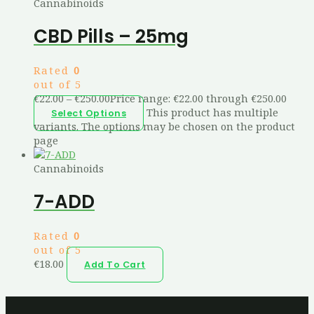
Cannabinoids
CBD Pills – 25mg
Rated
0
out of 5
€
22.00
–
€
250.00
Price range: €22.00 through €250.00
This product has multiple
Select Options
variants. The options may be chosen on the product
page
Cannabinoids
7-ADD
Rated
0
out of 5
€
18.00
Add To Cart