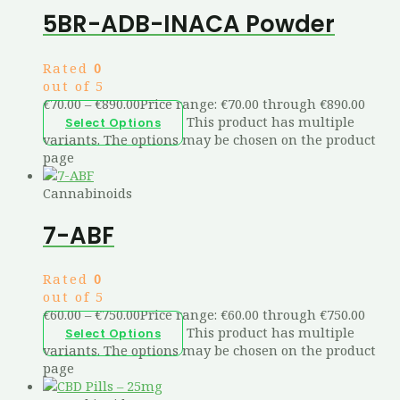
5BR-ADB-INACA Powder
Rated
0
out of 5
€
70.00
–
€
890.00
Price range: €70.00 through €890.00
This product has multiple
Select Options
variants. The options may be chosen on the product
page
Cannabinoids
7-ABF
Rated
0
out of 5
€
60.00
–
€
750.00
Price range: €60.00 through €750.00
This product has multiple
Select Options
variants. The options may be chosen on the product
page