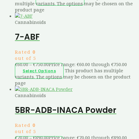
multiple variants. The options may be chosen on the
product page
Cannabinoids
7-ABF
Rated
0
out of 5
€
60.00
–
€
750.00
Price range: €60.00 through €750.00
This product has multiple
Select Options
variants. The options may be chosen on the product
page
Cannabinoids
5BR-ADB-INACA Powder
Rated
0
out of 5
€
70.00
–
€
890.00
Price range: €70.00 through €890.00