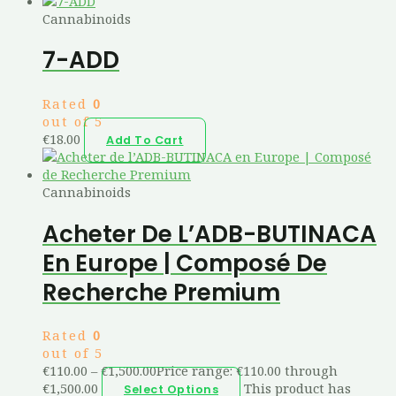
Cannabinoids
7-ADD
Rated
0
out of 5
€
18.00
Add To Cart
Cannabinoids
Acheter De L’ADB-BUTINACA
En Europe | Composé De
Recherche Premium
Rated
0
out of 5
€
110.00
–
€
1,500.00
Price range: €110.00 through
€1,500.00
This product has
Select Options